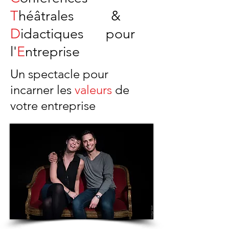
T
héâtrales
&
D
idactiques pour
l'
E
ntreprise
Un spectacle pour
incarner les
valeurs
de
votre entreprise