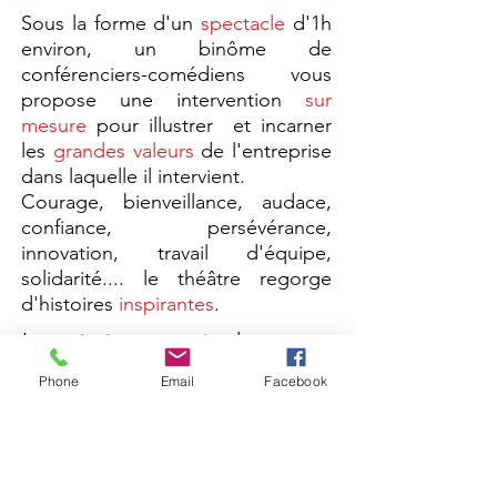
Sous la forme d'un
spectacle
d'1h
environ, un binôme de
conférenciers-comédiens vous
propose une intervention
sur
mesure
pour illustrer et incarner
les
grandes valeurs
de l'entreprise
dans laquelle il intervient.
Courage, bienveillance, audace,
confiance, persévérance,
innovation, travail d'équipe,
solidarité.... le théâtre regorge
d'histoires
inspirantes
.
Le principe est simple
: vous
choisissez les grandes valeurs que
Phone
Email
Facebook
vous voulez mettre à l'honneur et
nous créons la
CTDE
qui vous
ressemble !
Sous un angle inattendu et
inspirant, il s'agit de redécouvrir